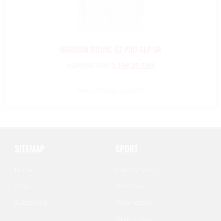
WARRIOR RITUAL G7 PRO GLP SR
1.299,00
CHF
1.104,20
CHF
Ausführung wählen
SITEMAP
SPORT
Home
Cwench Sports
Shop
Eishockey
Gutscheine
Inlinehockey
Streethockey