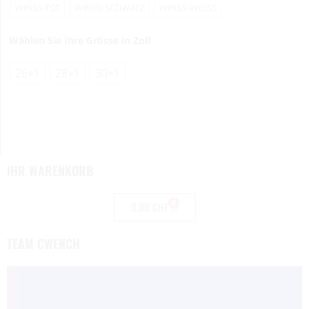
weiss-rot
weiss-schwarz
weiss-weiss
Wählen Sie Ihre Grösse in Zoll
26+1
28+1
30+1
IHR WARENKORB
0
0,00
CHF
TEAM CWENCH