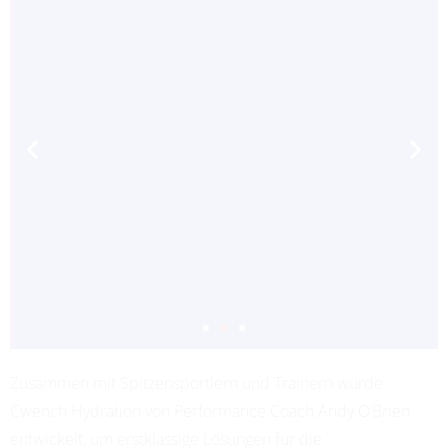
Zusammen mit Spitzensportlern und Trainern wurde
ADRIANA LEON
Cwench Hydration von Performance Coach Andy O’Brien
PROFESSIONAL SOCCER
entwickelt, um erstklassige Lösungen für die