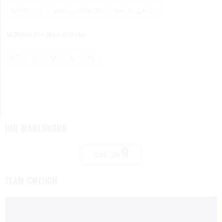
weiss-rot
weiss-schwarz
weiss-weiss
Wählen Sie Ihre Grösse
XS
S
M
L
XL
IHR WARENKORB
0
0,00
CHF
TEAM CWENCH