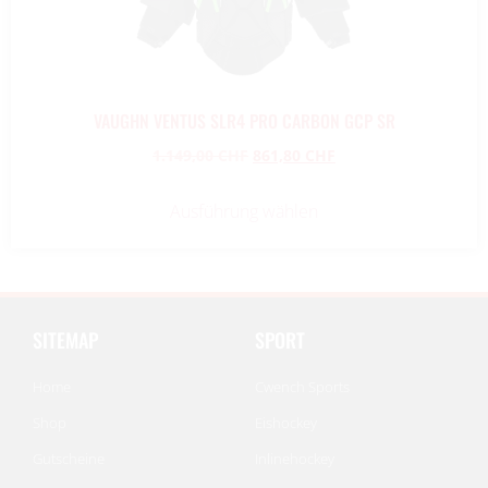
VAUGHN VENTUS SLR4 PRO CARBON GCP SR
1.149,00
CHF
861,80
CHF
Ausführung wählen
SITEMAP
SPORT
Home
Cwench Sports
Shop
Eishockey
Gutscheine
Inlinehockey