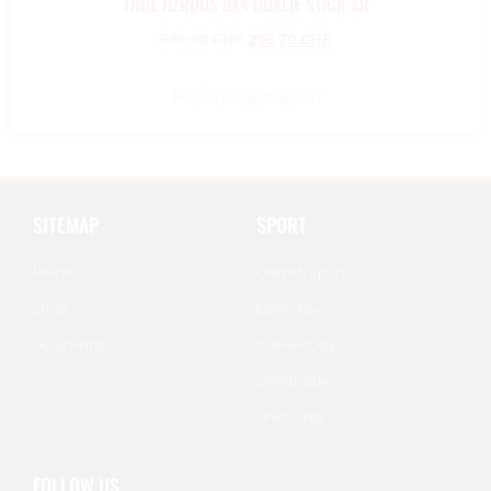
TRUE HZRDUS 9X4 GOALIE STICK SR
349,00
CHF
296,70
CHF
Ausführung wählen
SITEMAP
SPORT
Home
Cwench Sports
Shop
Eishockey
Gutscheine
Inlinehockey
Streethockey
Unihockey
FOLLOW US