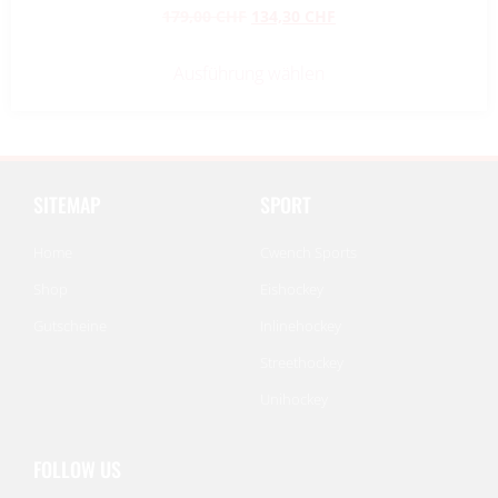
179,00
CHF
134,30
CHF
Ausführung wählen
SITEMAP
SPORT
Home
Cwench Sports
Shop
Eishockey
Gutscheine
Inlinehockey
Streethockey
Unihockey
FOLLOW US