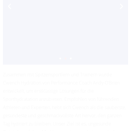
Zusammen mit Spitzensportlern und Trainern wurde
ADRIANA LEON
Cwench Hydration von Performance Coach Andy O’Brien
PROFESSIONAL SOCCER
entwickelt, um erstklassige Lösungen für die
Sporthydratation anzubieten. Empfohlen von führenden
Athleten und Experten, hebt sich Cwench als die sauberste,
gesündeste und geschmackvollste Art hervor, den ganzen
Tag hydriert zu bleiben. Unser Ziel ist es, ungesunde