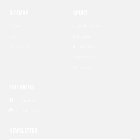
SITEMAP
SPORT
Home
Cwench Sports
Shop
Eishockey
Gutscheine
Inlinehockey
Streethockey
Unihockey
FOLLOW US
Facebook
Instagram
NEWSLETTER