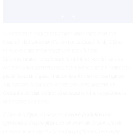
Zusammen mit Spitzensportlern und Trainern wurde
ADRIANA LEON
Cwench Hydration von Performance Coach Andy O’Brien
PROFESSIONAL SOCCER
entwickelt, um erstklassige Lösungen für die
Sporthydratation anzubieten. Empfohlen von führenden
Athleten und Experten, hebt sich Cwench als die sauberste,
gesündeste und geschmackvollste Art hervor, den ganzen
Tag hydriert zu bleiben. Unser Ziel ist es, ungesunde
Getränke auf dem Markt zu ersetzen und eine gesündere
Alternative zu bieten.
Erlebe den
Hype
mit unseren
Cwench Produkten
bei
Sportsness! Bestelle
jetzt
und sei einer der Ersten, die von
unseren neuen Geschmacksorten profitieren. Teile deine