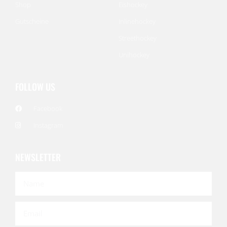
Shop
Eishockey
Gutscheine
Inlinehockey
Streethockey
Unihockey
FOLLOW US
Facebook
Instagram
NEWSLETTER