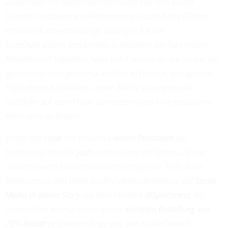
Zusammen mit Spitzensportlern und Trainern wurde
ADRIANA LEON
Cwench Hydration von Performance Coach Andy O’Brien
PROFESSIONAL SOCCER
entwickelt, um erstklassige Lösungen für die
Sporthydratation anzubieten. Empfohlen von führenden
Athleten und Experten, hebt sich Cwench als die sauberste,
gesündeste und geschmackvollste Art hervor, den ganzen
Tag hydriert zu bleiben. Unser Ziel ist es, ungesunde
Getränke auf dem Markt zu ersetzen und eine gesündere
Alternative zu bieten.
Erlebe den
Hype
mit unseren
Cwench Produkten
bei
Sportsness! Bestelle
jetzt
und sei einer der Ersten, die von
unseren neuen Geschmacksorten profitieren. Teile deine
Begeisterung und poste ein Bild deiner Bestellung auf
Social
Media in deiner Story
mit dem Vermerk
@Sportsness
. Als
Dankeschön kannst du bei deiner
nächsten Bestellung von
20% Rabatt
profitieren! Zeige uns, wie du die Cwench