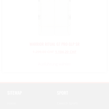
WARRIOR RITUAL G7 PRO GLP SR
1.299,00
CHF
1.104,20
CHF
Ausführung wählen
SITEMAP
SPORT
Home
Cwench Sports