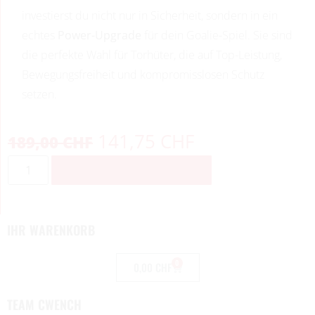
investierst du nicht nur in Sicherheit, sondern in ein
echtes
Power-Upgrade
für dein Goalie-Spiel. Sie sind
die perfekte Wahl für Torhüter, die auf Top-Leistung,
Bewegungsfreiheit und kompromisslosen Schutz
setzen.
141,75
CHF
189,00
CHF
ZUM WARENKORB HINZUFÜGEN
IHR WARENKORB
0
0,00
CHF
TEAM CWENCH