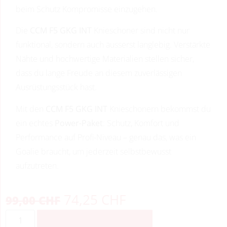
beim Schutz Kompromisse einzugehen.
Die
CCM F5 GKG INT
Knieschoner sind nicht nur
funktional, sondern auch äusserst langlebig. Verstärkte
Nähte und hochwertige Materialien stellen sicher,
dass du lange Freude an diesem zuverlässigen
Ausrüstungsstück hast.
Mit den
CCM F5 GKG INT
Knieschonern bekommst du
ein echtes
Power-Paket
: Schutz, Komfort und
Performance auf Profi-Niveau – genau das, was ein
Goalie braucht, um jederzeit selbstbewusst
aufzutreten.
74,25
CHF
99,00
CHF
ZUM WARENKORB HINZUFÜGEN