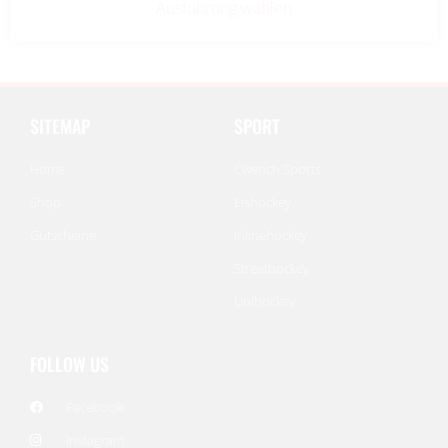
Ausführung wählen
SITEMAP
SPORT
Home
Cwench Sports
Shop
Eishockey
Gutscheine
Inlinehockey
Streethockey
Unihockey
FOLLOW US
Facebook
Instagram