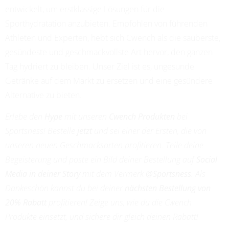
PROFESSIONAL SOCCER
entwickelt, um erstklassige Lösungen für die
Sporthydratation anzubieten. Empfohlen von führenden
Athleten und Experten, hebt sich Cwench als die sauberste,
gesündeste und geschmackvollste Art hervor, den ganzen
Tag hydriert zu bleiben. Unser Ziel ist es, ungesunde
Getränke auf dem Markt zu ersetzen und eine gesündere
Alternative zu bieten.
Erlebe den
Hype
mit unseren
Cwench Produkten
bei
Sportsness! Bestelle
jetzt
und sei einer der Ersten, die von
unseren neuen Geschmacksorten profitieren. Teile deine
Begeisterung und poste ein Bild deiner Bestellung auf
Social
Media in deiner Story
mit dem Vermerk
@Sportsness
. Als
Dankeschön kannst du bei deiner
nächsten Bestellung von
20% Rabatt
profitieren! Zeige uns, wie du die Cwench
Produkte einsetzt, und sichere dir gleich deinen Rabatt!