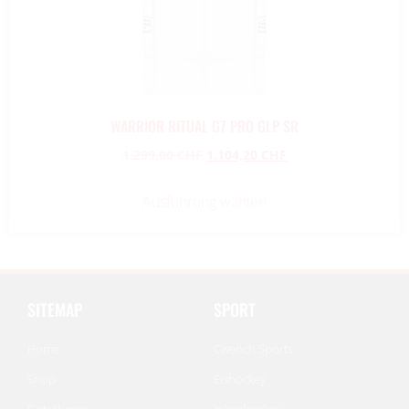
WARRIOR RITUAL G7 PRO GLP SR
1.299,00
CHF
1.104,20
CHF
Ausführung wählen
SITEMAP
SPORT
Home
Cwench Sports
Shop
Eishockey