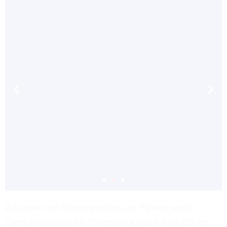
Zusammen mit Spitzensportlern und Trainern wurde
ADRIANA LEON
Cwench Hydration von Performance Coach Andy O’Brien