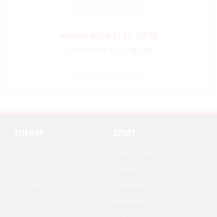
WARRIOR RITUAL G7 RTL GLP SR
2.249,00
CHF
1.911,70
CHF
Ausführung wählen
SITEMAP
SPORT
Home
Cwench Sports
Shop
Eishockey
Gutscheine
Inlinehockey
Streethockey