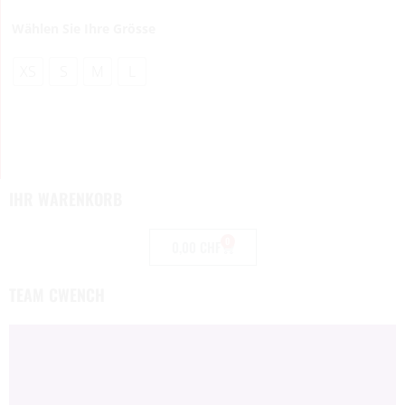
Wählen Sie Ihre Grösse
XS
S
M
L
IHR WARENKORB
0
0,00
CHF
TEAM CWENCH