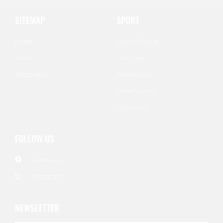
SITEMAP
SPORT
Home
Cwench Sports
Shop
Eishockey
Gutscheine
Inlinehockey
Streethockey
Unihockey
FOLLOW US
Facebook
Instagram
NEWSLETTER