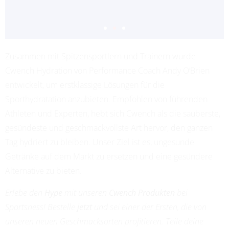
Zusammen mit Spitzensportlern und Trainern wurde
ADRIANA LEON
Cwench Hydration von Performance Coach Andy O’Brien
PROFESSIONAL SOCCER
entwickelt, um erstklassige Lösungen für die
Sporthydratation anzubieten. Empfohlen von führenden
Athleten und Experten, hebt sich Cwench als die sauberste,
gesündeste und geschmackvollste Art hervor, den ganzen
Tag hydriert zu bleiben. Unser Ziel ist es, ungesunde
Getränke auf dem Markt zu ersetzen und eine gesündere
Alternative zu bieten.
Erlebe den
Hype
mit unseren
Cwench Produkten
bei
Sportsness! Bestelle
jetzt
und sei einer der Ersten, die von
unseren neuen Geschmacksorten profitieren. Teile deine