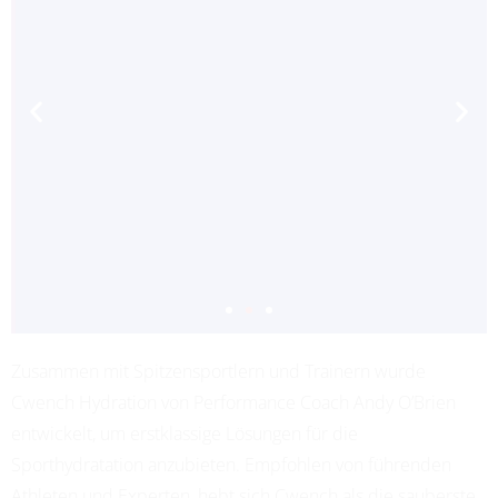
Zusammen mit Spitzensportlern und Trainern wurde
ADRIANA LEON
Cwench Hydration von Performance Coach Andy O’Brien
PROFESSIONAL SOCCER
entwickelt, um erstklassige Lösungen für die
Sporthydratation anzubieten. Empfohlen von führenden
Athleten und Experten, hebt sich Cwench als die sauberste,