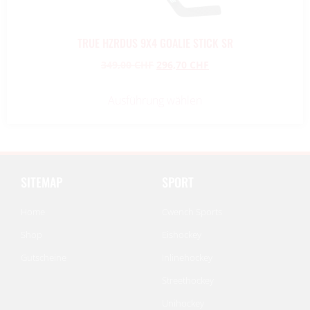
TRUE HZRDUS 9X4 GOALIE STICK SR
349,00
CHF
296,70
CHF
Ausführung wählen
SITEMAP
SPORT
Home
Cwench Sports
Shop
Eishockey
Gutscheine
Inlinehockey
Streethockey
Unihockey