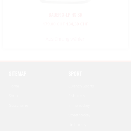
BAUER X-LP HS SR
179,00
CHF
134,30
CHF
Ausführung wählen
SITEMAP
SPORT
Home
Cwench Sports
Shop
Eishockey
Gutscheine
Inlinehockey
Streethockey
Unihockey