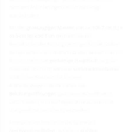
härtesten Anforderungen des Torwartalltags
standzuhalten.
Mit den
grosszügigen Massen von ca. 106.7 cm (L) x
63.5 cm (B) x 50.8 cm (H)
bietet sie ein
beeindruckendes Fassungsvermögen für alle Goalie-
Komponenten – von Brustschutz über Beinschoner bis
hin zum Helm. Das
geräumige Hauptfach
sorgt für
maximale Übersicht, während
seitliche Innenfächer
zusätzlichen Stauraum für kleinere
Ausrüstungsgegenstände bieten. Die
Belüftungsöffnungen
garantieren eine effiziente
Luftzirkulation, um Feuchtigkeit zu reduzieren und
unangenehme Gerüche zu vermeiden.
Für maximalen Komfort ist die Tasche mit
drei Premium-Rollen
und einem
stabilen