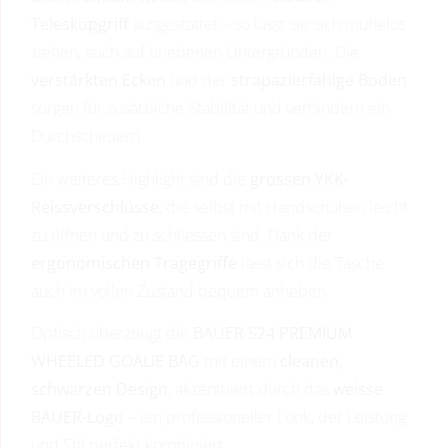
Teleskopgriff
ausgestattet – so lässt sie sich mühelos
ziehen, auch auf unebenen Untergründen. Die
verstärkten Ecken
und der
strapazierfähige Boden
sorgen für zusätzliche Stabilität und verhindern ein
Durchscheuern.
Ein weiteres Highlight sind die
grossen YKK-
Reissverschlüsse
, die selbst mit Handschuhen leicht
zu öffnen und zu schliessen sind. Dank der
ergonomischen Tragegriffe
lässt sich die Tasche
auch im vollen Zustand bequem anheben.
Optisch überzeugt die
BAUER S24 PREMIUM
WHEELED GOALIE BAG
mit einem
cleanen,
schwarzen Design
, akzentuiert durch das
weisse
BAUER-Logo
– ein professioneller Look, der Leistung
und Stil perfekt kombiniert.