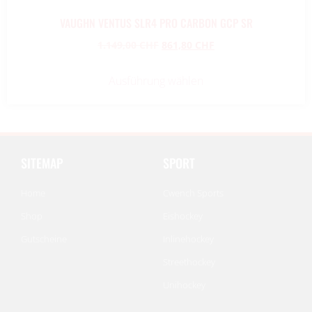
VAUGHN VENTUS SLR4 PRO CARBON GCP SR
1.149,00
CHF
861,80
CHF
Ausführung wählen
SITEMAP
SPORT
Home
Cwench Sports
Shop
Eishockey
Gutscheine
Inlinehockey
Streethockey
Unihockey