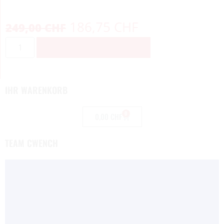
186,75
CHF
249,00
CHF
ZUM WARENKORB HINZUFÜGEN
IHR WARENKORB
0
0,00
CHF
TEAM CWENCH