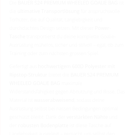
Die
BAUER S24 PREMIUM WHEELED GOALIE BAG
ist
die
ultimative Transportlösung
für anspruchsvolle
Torhüter, die auf Qualität, Langlebigkeit und
durchdachtes Design setzen. Mit dieser
Power-
Tasche
transportierst du deine komplette Goalie-
Ausrüstung mühelos, sicher und stilvoll – egal, ob zum
Training oder zum nächsten grossen Spiel.
Gefertigt aus
hochwertigem 600D Polyester mit
Ripstop-Struktur
bietet die
BAUER S24 PREMIUM
WHEELED GOALIE BAG
maximale
Widerstandsfähigkeit gegen Abnutzung und Risse. Das
Material ist
wasserabweisend
, sodass deine
Ausrüstung selbst bei nassen Bedingungen optimal
geschützt bleibt. Dank der
verstärkten Nähte
und
der
robusten Bodenplatte
ist diese Tasche auf
Langlebigkeit ausgelegt – gemacht, um selbst den