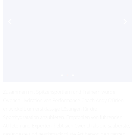
Zusammen mit Spitzensportlern und Trainern wurde
ADRIANA LEON
Cwench Hydration von Performance Coach Andy O’Brien
PROFESSIONAL SOCCER
entwickelt, um erstklassige Lösungen für die
Sporthydratation anzubieten. Empfohlen von führenden
Athleten und Experten, hebt sich Cwench als die sauberste,
gesündeste und geschmackvollste Art hervor, den ganzen