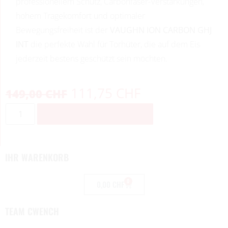
professionellem Schutz, Carbonfaser-Verstärkungen,
hohem Tragekomfort und optimaler
Bewegungsfreiheit ist der
VAUGHN ION CARBON GHJ
INT
die perfekte Wahl für Torhüter, die auf dem Eis
jederzeit bestens geschützt sein möchten.
111,75
CHF
149,00
CHF
ZUM WARENKORB HINZUFÜGEN
IHR WARENKORB
0
0,00
CHF
TEAM CWENCH