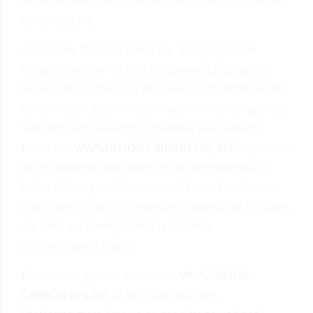
ein hohes Mass an Sicherheit, selbst bei Schüssen aus
kurzer Distanz.
Zusätzliche Stabilität bietet die spritzgegossene
Hauptschale, die mit Carbonfaserverstärkungen im
Bereich der Schale und der Taille ausgestattet wurde.
Carbonfasern zeichnen sich durch ihr hervorragendes
Verhältnis von Gewicht zu Stabilität aus. Dadurch
bleibt der
VAUGHN ION CARBON GHJ INT
angenehm
leicht, während gleichzeitig ein aussergewöhnlich
hoher Schutz gewährleistet wird. Diese Kombination
macht den Tiefschutz besonders attraktiv für Torhüter,
die Wert auf Beweglichkeit und Schutz
gleichermassen legen.
Ein weiterer grosser Vorteil des
VAUGHN ION
CARBON GHJ INT
ist sein durchdachtes