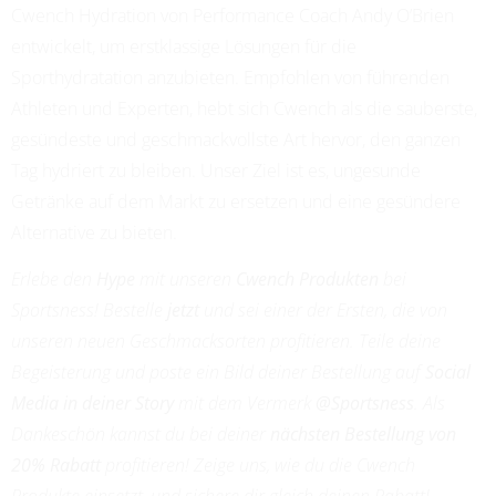
Cwench Hydration von Performance Coach Andy O’Brien
PROFESSIONAL SOCCER
entwickelt, um erstklassige Lösungen für die
Sporthydratation anzubieten. Empfohlen von führenden
Athleten und Experten, hebt sich Cwench als die sauberste,
gesündeste und geschmackvollste Art hervor, den ganzen
Tag hydriert zu bleiben. Unser Ziel ist es, ungesunde
Getränke auf dem Markt zu ersetzen und eine gesündere
Alternative zu bieten.
Erlebe den
Hype
mit unseren
Cwench Produkten
bei
Sportsness! Bestelle
jetzt
und sei einer der Ersten, die von
unseren neuen Geschmacksorten profitieren. Teile deine
Begeisterung und poste ein Bild deiner Bestellung auf
Social
Media in deiner Story
mit dem Vermerk
@Sportsness
. Als
Dankeschön kannst du bei deiner
nächsten Bestellung von
20% Rabatt
profitieren! Zeige uns, wie du die Cwench
Produkte einsetzt, und sichere dir gleich deinen Rabatt!