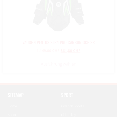
VAUGHN VENTUS SLR4 PRO CARBON GCP SR
1.149,00
CHF
861,80
CHF
Ausführung wählen
SITEMAP
SPORT
Home
Cwench Sports
Shop
Eishockey