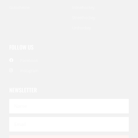
Gutscheine
Inlinehockey
Streethockey
Unihockey
FOLLOW US
Facebook
Instagram
NEWSLETTER