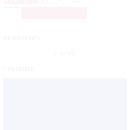
126,75
CHF
169,00
CHF
ZUM WARENKORB HINZUFÜGEN
IHR WARENKORB
0
0,00
CHF
TEAM CWENCH