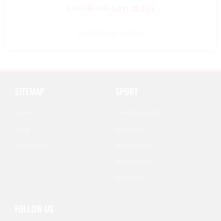
2.249,00
CHF
1.911,70
CHF
Ausführung wählen
SITEMAP
SPORT
Home
Cwench Sports
Shop
Eishockey
Gutscheine
Inlinehockey
Streethockey
Unihockey
FOLLOW US