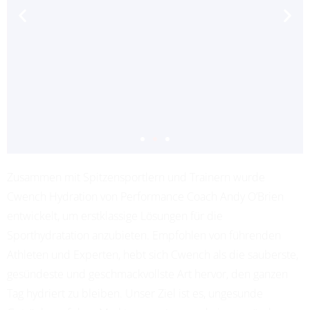
Zusammen mit Spitzensportlern und Trainern wurde
ADRIANA LEON
Cwench Hydration von Performance Coach Andy O’Brien
PROFESSIONAL SOCCER
entwickelt, um erstklassige Lösungen für die
Sporthydratation anzubieten. Empfohlen von führenden
Athleten und Experten, hebt sich Cwench als die sauberste,
gesündeste und geschmackvollste Art hervor, den ganzen
Tag hydriert zu bleiben. Unser Ziel ist es, ungesunde