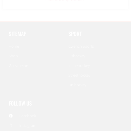
SITEMAP
SPORT
Home
Cwench Sports
Shop
Eishockey
Gutscheine
Inlinehockey
Streethockey
Unihockey
FOLLOW US
Facebook
Instagram