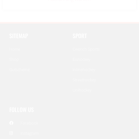
SITEMAP
SPORT
Home
Cwench Sports
Shop
Eishockey
Gutscheine
Inlinehockey
Streethockey
Unihockey
FOLLOW US
Facebook
Instagram