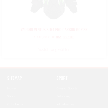
VAUGHN VENTUS SLR4 PRO CARBON GCP SR
1.149,00
CHF
861,80
CHF
Ausführung wählen
SITEMAP
SPORT
Home
Cwench Sports
Shop
Eishockey
Gutscheine
Inlinehockey