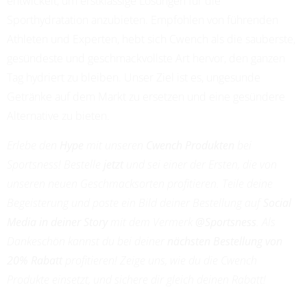
entwickelt, um erstklassige Lösungen für die
Sporthydratation anzubieten. Empfohlen von führenden
Athleten und Experten, hebt sich Cwench als die sauberste,
gesündeste und geschmackvollste Art hervor, den ganzen
Tag hydriert zu bleiben. Unser Ziel ist es, ungesunde
Getränke auf dem Markt zu ersetzen und eine gesündere
Alternative zu bieten.
Erlebe den
Hype
mit unseren
Cwench Produkten
bei
Sportsness! Bestelle
jetzt
und sei einer der Ersten, die von
unseren neuen Geschmacksorten profitieren. Teile deine
Begeisterung und poste ein Bild deiner Bestellung auf
Social
Media in deiner Story
mit dem Vermerk
@Sportsness
. Als
Dankeschön kannst du bei deiner
nächsten Bestellung von
20% Rabatt
profitieren! Zeige uns, wie du die Cwench
Produkte einsetzt, und sichere dir gleich deinen Rabatt!