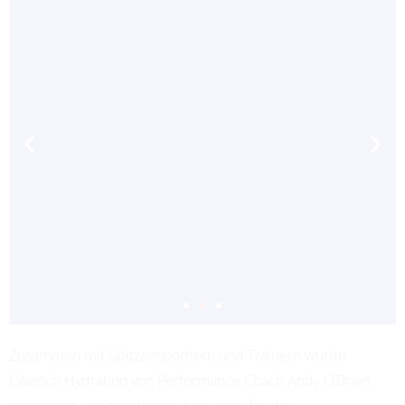
Zusammen mit Spitzensportlern und Trainern wurde
ADRIANA LEON
Cwench Hydration von Performance Coach Andy O’Brien
PROFESSIONAL SOCCER