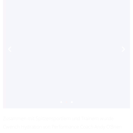
Zusammen mit Spitzensportlern und Trainern wurde
ADRIANA LEON
Cwench Hydration von Performance Coach Andy O’Brien