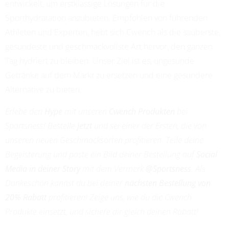
PROFESSIONAL SOCCER
entwickelt, um erstklassige Lösungen für die
Sporthydratation anzubieten. Empfohlen von führenden
Athleten und Experten, hebt sich Cwench als die sauberste,
gesündeste und geschmackvollste Art hervor, den ganzen
Tag hydriert zu bleiben. Unser Ziel ist es, ungesunde
Getränke auf dem Markt zu ersetzen und eine gesündere
Alternative zu bieten.
Erlebe den
Hype
mit unseren
Cwench Produkten
bei
Sportsness! Bestelle
jetzt
und sei einer der Ersten, die von
unseren neuen Geschmacksorten profitieren. Teile deine
Begeisterung und poste ein Bild deiner Bestellung auf
Social
Media in deiner Story
mit dem Vermerk
@Sportsness
. Als
Dankeschön kannst du bei deiner
nächsten Bestellung von
20% Rabatt
profitieren! Zeige uns, wie du die Cwench
Produkte einsetzt, und sichere dir gleich deinen Rabatt!