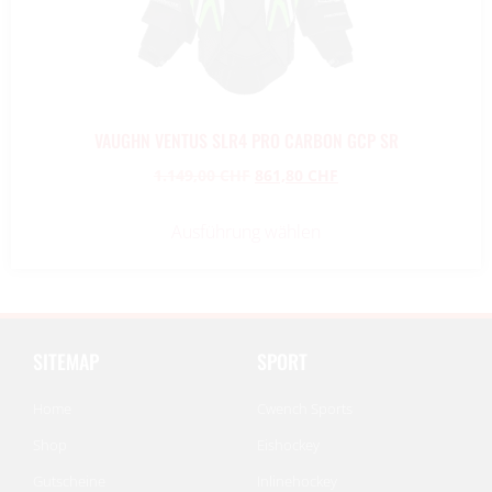
VAUGHN VENTUS SLR4 PRO CARBON GCP SR
1.149,00
CHF
861,80
CHF
Ausführung wählen
SITEMAP
SPORT
Home
Cwench Sports
Shop
Eishockey
Gutscheine
Inlinehockey