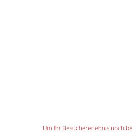
ST
IHR WARENKORB
SKU
C-20.7
Kategorie
0
0,00
CHF
Suchbegrif
Marke:
CC
TEAM CWENCH
Angebot!
Um Ihr Besuchererlebnis noch be