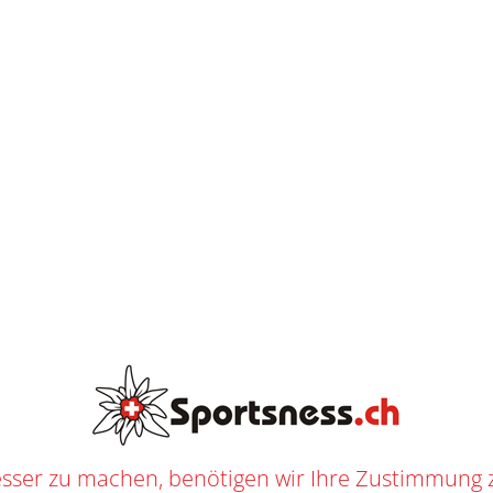
S
T
E
N
L
O
S
E
AB
CHF
250.--
L
I
E
F
E
R
U
N
G
CCM NEXT HG YTH
ART
/
SHOP
/
EISHOCKEY
/
EISHOCKEY SPIELER
/
HANDSCHUHE
/
YOUTH
/ CCM NEXT HG 
0107
n
Youth
,
Eishockey
,
Eishockey Spieler
,
Handschuhe
f
CCM
M
sser zu machen, benötigen wir Ihre Zustimmung 