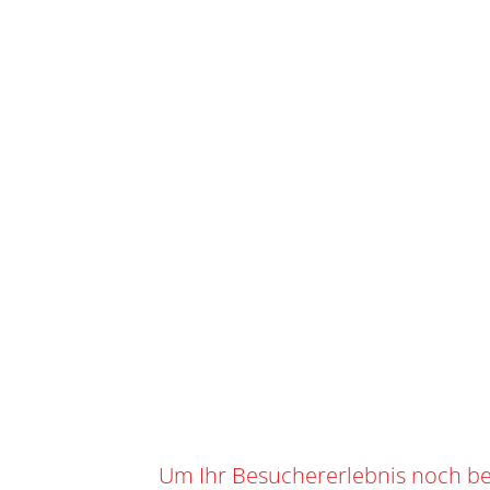
ST
IHR WARENKORB
SKU
O-101
Kategorie
0
0,00
CHF
Suchbegrif
Marke:
BAU
TEAM CWENCH
Angebot!
Um Ihr Besuchererlebnis noch be