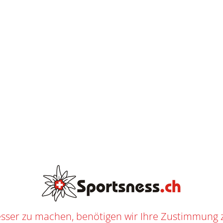
O
S
E
L
I
E
F
AB
CHF
250.--
E
R
U
N
G
BAUER RE-AKT 155 HH SR
ART
/
SHOP
/
EISHOCKEY
/
EISHOCKEY SPIELER
/
HELM
/
SENIOR
/ BAUER RE-AKT 155 HH
9113
n
Eishockey
,
Eishockey Spieler
,
Helm
,
Senior
f
Bauer
ER
sser zu machen, benötigen wir Ihre Zustimmung 