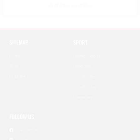
Ausführung wählen
SITEMAP
SPORT
Home
Cwench Sports
Shop
Eishockey
Gutscheine
Inlinehockey
Streethockey
Unihockey
FOLLOW US
Facebook