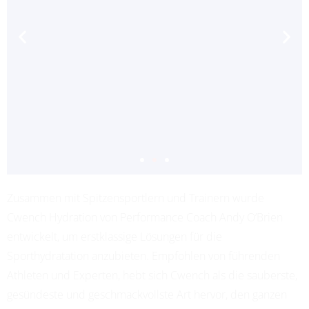
Zusammen mit Spitzensportlern und Trainern wurde
ADRIANA LEON
Cwench Hydration von Performance Coach Andy O’Brien
PROFESSIONAL SOCCER
entwickelt, um erstklassige Lösungen für die
Sporthydratation anzubieten. Empfohlen von führenden
Athleten und Experten, hebt sich Cwench als die sauberste,
gesündeste und geschmackvollste Art hervor, den ganzen