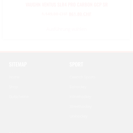
VAUGHN VENTUS SLR4 PRO CARBON GCP SR
1.149,00
CHF
861,80
CHF
Ausführung wählen
SITEMAP
SPORT
Home
Cwench Sports
Shop
Eishockey
Gutscheine
Inlinehockey
Streethockey
Unihockey