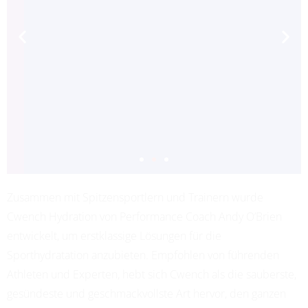
Zusammen mit Spitzensportlern und Trainern wurde
ADRIANA LEON
Cwench Hydration von Performance Coach Andy O’Brien
PROFESSIONAL SOCCER
entwickelt, um erstklassige Lösungen für die
Sporthydratation anzubieten. Empfohlen von führenden
Athleten und Experten, hebt sich Cwench als die sauberste,
gesündeste und geschmackvollste Art hervor, den ganzen