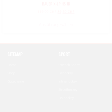
BAUER X-LP HS JR
119,00
CHF
89,30
CHF
Ausführung wählen
SITEMAP
SPORT
Home
Cwench Sports
Shop
Eishockey
Gutscheine
Inlinehockey
Streethockey
Unihockey