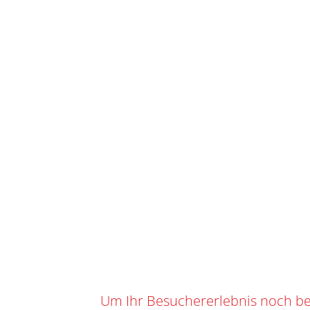
START
/
IHR WARENKORB
SKU
O-101
Kategorie
0
0,00
CHF
Suchbegrif
Marke:
BAU
TEAM CWENCH
Angebot!
Um Ihr Besuchererlebnis noch be