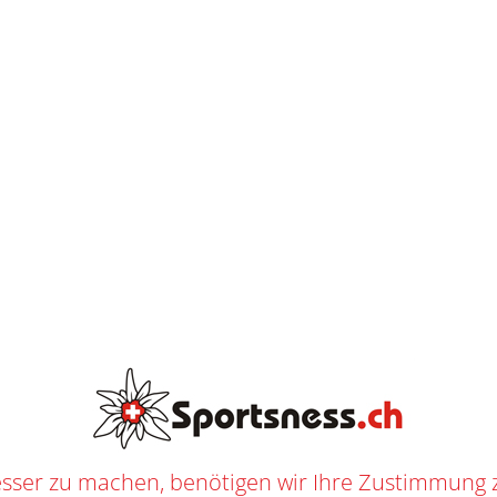
E
L
I
E
F
E
R
AB
CHF
250.--
U
N
G
BAUER SUPREME F30 HS INT
SHOP
/
EISHOCKEY
/
EISHOCKEY SPIELER
/
SKATES
/
INTERMEDIATE
/ BAUER SUPREME F3
3802.
n
Intermediate
,
Eishockey
,
Eishockey Spieler
,
Skates
f
Bauer
ER
sser zu machen, benötigen wir Ihre Zustimmung 