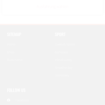
Ausführung wählen
SITEMAP
SPORT
Home
Cwench Sports
Shop
Eishockey
Gutscheine
Inlinehockey
Streethockey
Unihockey
FOLLOW US
Facebook