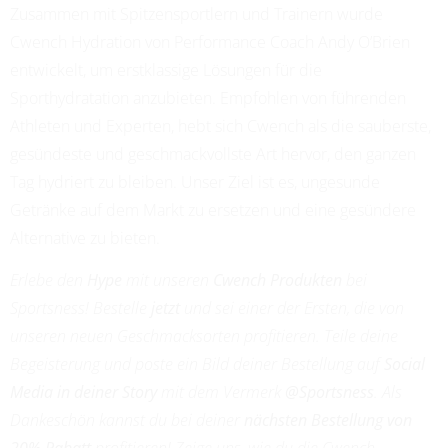
Zusammen mit Spitzensportlern und Trainern wurde
ADRIANA LEON
Cwench Hydration von Performance Coach Andy O’Brien
PROFESSIONAL SOCCER
entwickelt, um erstklassige Lösungen für die
Sporthydratation anzubieten. Empfohlen von führenden
Athleten und Experten, hebt sich Cwench als die sauberste,
gesündeste und geschmackvollste Art hervor, den ganzen
Tag hydriert zu bleiben. Unser Ziel ist es, ungesunde
Getränke auf dem Markt zu ersetzen und eine gesündere
Alternative zu bieten.
Erlebe den
Hype
mit unseren
Cwench Produkten
bei
Sportsness! Bestelle
jetzt
und sei einer der Ersten, die von
unseren neuen Geschmacksorten profitieren. Teile deine
Begeisterung und poste ein Bild deiner Bestellung auf
Social
Media in deiner Story
mit dem Vermerk
@Sportsness
. Als
Dankeschön kannst du bei deiner
nächsten Bestellung von