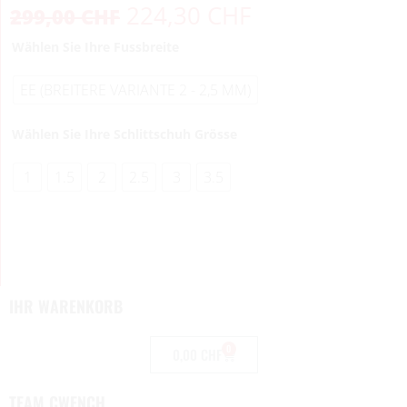
224,30
CHF
299,00
CHF
Wählen Sie Ihre Fussbreite
EE (BREITERE VARIANTE 2 - 2,5 MM)
Wählen Sie Ihre Schlittschuh Grösse
1
1.5
2
2.5
3
3.5
IHR WARENKORB
0
0,00
CHF
TEAM CWENCH