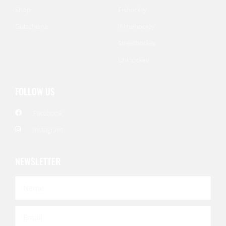
Shop
Eishockey
Gutscheine
Inlinehockey
Streethockey
Unihockey
FOLLOW US
Facebook
Instagram
NEWSLETTER