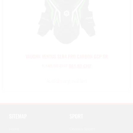
VAUGHN VENTUS SLR4 PRO CARBON GCP SR
1.149,00
CHF
861,80
CHF
Ausführung wählen
SITEMAP
SPORT
Home
Cwench Sports