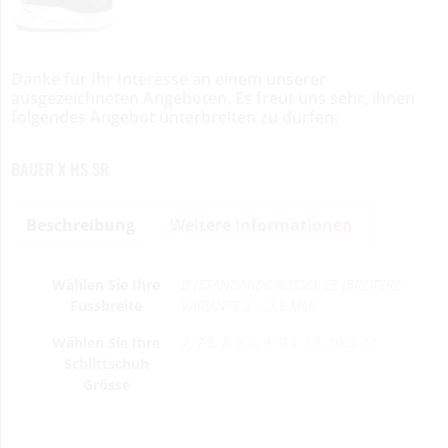
Danke für Ihr Interesse an einem unserer
ausgezeichneten Angeboten. Es freut uns sehr, ihnen
folgendes Angebot unterbreiten zu dürfen:
BAUER X HS SR
Beschreibung
Weitere Informationen
Wählen Sie Ihre
D (STANDARDGRÖSSE), EE (BREITERE
Fussbreite
VARIANTE 2 – 2,5 MM)
Wählen Sie Ihre
7, 7.5, 8, 8.5, 9, 9.5, 10, 10.5, 11
Schlittschuh
Grösse