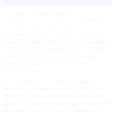
Zusammen mit Spitzensportlern und Trainern wurde
ADRIANA LEON
Cwench Hydration von Performance Coach Andy O’Brien
PROFESSIONAL SOCCER
entwickelt, um erstklassige Lösungen für die
Sporthydratation anzubieten. Empfohlen von führenden
Athleten und Experten, hebt sich Cwench als die sauberste,
gesündeste und geschmackvollste Art hervor, den ganzen
Tag hydriert zu bleiben. Unser Ziel ist es, ungesunde
Getränke auf dem Markt zu ersetzen und eine gesündere
Alternative zu bieten.
Erlebe den
Hype
mit unseren
Cwench Produkten
bei
Sportsness! Bestelle
jetzt
und sei einer der Ersten, die von
unseren neuen Geschmacksorten profitieren. Teile deine
Begeisterung und poste ein Bild deiner Bestellung auf
Social
Media in deiner Story
mit dem Vermerk
@Sportsness
. Als