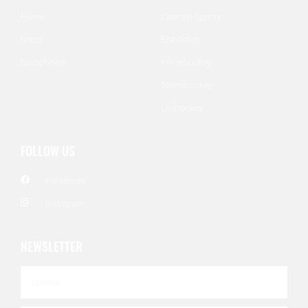
Home
Cwench Sports
Shop
Eishockey
Gutscheine
Inlinehockey
Streethockey
Unihockey
FOLLOW US
Facebook
Instagram
NEWSLETTER