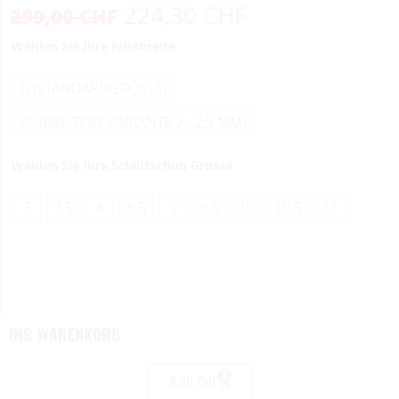
224,30
CHF
299,00
CHF
Wählen Sie Ihre Fussbreite
D (STANDARDGRÖSSE)
EE (BREITERE VARIANTE 2 - 2,5 MM)
Wählen Sie Ihre Schlittschuh Grösse
7
7.5
8
8.5
9
9.5
10
10.5
11
IHR WARENKORB
0
0,00
CHF