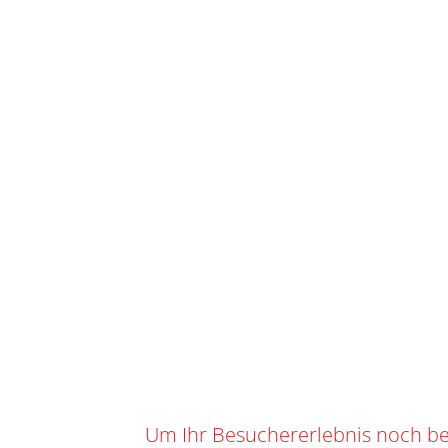
STAR
IHR WARENKORB
SKU
O-101
Kategorie
0
0,00
CHF
Suchbegrif
Marke:
BAU
TEAM CWENCH
Angebot!
Um Ihr Besuchererlebnis noch be