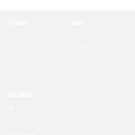
SITEMAP
SPORT
Home
Cwench Sports
Shop
Eishockey
Gutscheine
Inlinehockey
Streethockey
Unihockey
FOLLOW US
Facebook
Instagram