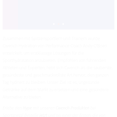
Zusammen mit Spitzensportlern und Trainern wurde
ADRIANA LEON
Cwench Hydration von Performance Coach Andy O’Brien
PROFESSIONAL SOCCER
entwickelt, um erstklassige Lösungen für die
Sporthydratation anzubieten. Empfohlen von führenden
Athleten und Experten, hebt sich Cwench als die sauberste,
gesündeste und geschmackvollste Art hervor, den ganzen
Tag hydriert zu bleiben. Unser Ziel ist es, ungesunde
Getränke auf dem Markt zu ersetzen und eine gesündere
Alternative zu bieten.
Erlebe den
Hype
mit unseren
Cwench Produkten
bei
Sportsness! Bestelle
jetzt
und sei einer der Ersten, die von