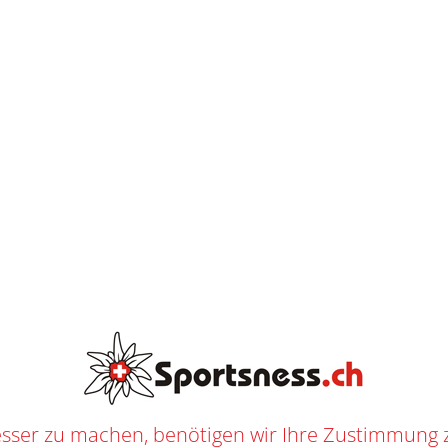
K
O
S
T
E
AB
CHF
250.--
N
L
O
S
E
L
I
E
F
E
R
U
N
G
BAUER S25 INDIVIDUAL STICK BAG
P
/
EISHOCKEY
/
EISHOCKEY SPIELER
/
TASCHEN
/
STOCKTASCHEN
/ BAUER S25 INDIVIDU
1964.01
n
Stocktaschen
,
Eishockey
,
Eishockey Spieler
,
Taschen
f
Bauer
ER
sser zu machen, benötigen wir Ihre Zustimmung 