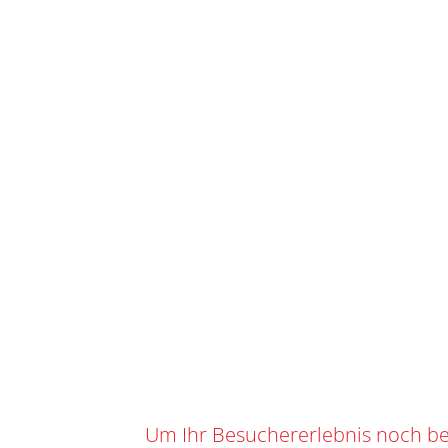
START
/
SHO
IHR WARENKORB
SKU
O-102
Kategorie
0
0,00
CHF
Suchbegrif
Marke:
BAU
TEAM CWENCH
Angebot!
Um Ihr Besuchererlebnis noch be