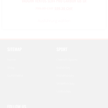
VAUGHN VENTUS SLR4 PRO CARBON GB SR
799,00
CHF
599,30
CHF
Ausführung wählen
SITEMAP
SPORT
Home
Cwench Sports
Shop
Eishockey
Gutscheine
Inlinehockey
Streethockey
Unihockey
FOLLOW US