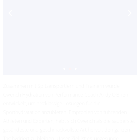
Zusammen mit Spitzensportlern und Trainern wurde
ADRIANA LEON
Cwench Hydration von Performance Coach Andy O’Brien
PROFESSIONAL SOCCER
entwickelt, um erstklassige Lösungen für die
Sporthydratation anzubieten. Empfohlen von führenden
Athleten und Experten, hebt sich Cwench als die sauberste,
gesündeste und geschmackvollste Art hervor, den ganzen
Tag hydriert zu bleiben. Unser Ziel ist es, ungesunde