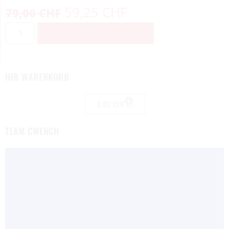
59,25
CHF
79,00
CHF
ZUM WARENKORB HINZUFÜGEN
IHR WARENKORB
0
0,00
CHF
TEAM CWENCH