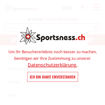
SHOP
0
AB
CHF
250.--
K
O
S
T
E
N
L
O
S
E
L
I
E
F
E
R
U
N
G
SPORT UND OUTDOOR ONLINESHOP
Um Ihr Besuchererlebnis noch besser zu machen,
Youth
benötigen wir Ihre Zustimmung zu unserer
Datenschutzerklärung.
Kategorien
ICH BIN DAMIT EINVERSTANDEN
Marke
Preis