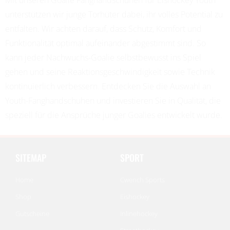
unterstützen wir junge Torhüter dabei, ihr volles Potential zu
entfalten. Wir achten darauf, dass Schutz, Komfort und
Funktionalität optimal aufeinander abgestimmt sind. So
kann jeder Nachwuchs-Goalie selbstbewusst ins Spiel
gehen und seine Reaktionsgeschwindigkeit sowie Technik
kontinuierlich verbessern. Entdecken Sie die Auswahl an
Youth-Fanghandschuhen und investieren Sie in Qualität, die
speziell für die Ansprüche junger Goalies entwickelt wurde.
SITEMAP
SPORT
Home
Cwench Sports
Shop
Eishockey
Gutscheine
Inlinehockey