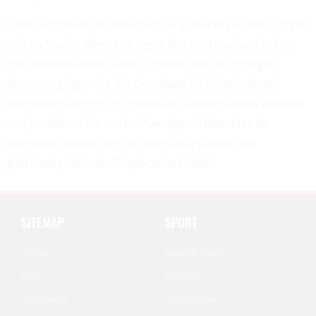
Unser Sortiment an Halsschutz für Eishockey Goalies richtet
sich an Spieler aller Leistungsstufen, vom Nachwuchs bis
zum ambitionierten Senior-Torhüter. Mit der richtigen
Ausrüstung legen Sie die Grundlage für Sicherheit und
Selbstvertrauen im Tor. Entdecken Sie jetzt unsere Auswahl
und profitieren Sie von hochwertigem Halsschutz für
Eishockey Goalies, der Sie zuverlässig schützt und
gleichzeitig höchsten Tragekomfort bietet.
SITEMAP
SPORT
Home
Cwench Sports
Shop
Eishockey
Gutscheine
Inlinehockey