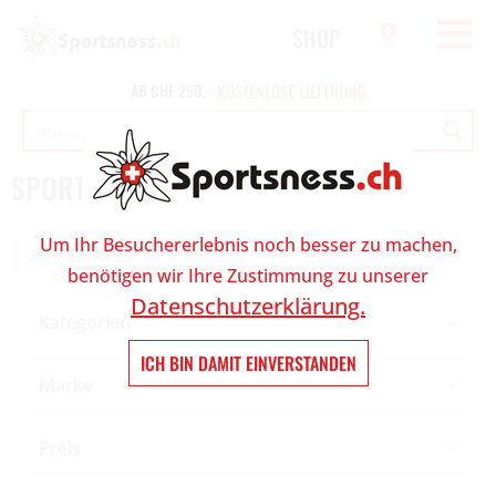
SHOP
0
K
O
AB
CHF
250.--
S
T
E
N
L
O
S
E
L
I
E
F
E
R
U
N
G
SPORT UND OUTDOOR ONLINESHOP
Um Ihr Besuchererlebnis noch besser zu machen,
Halsschutz
benötigen wir Ihre Zustimmung zu unserer
Datenschutzerklärung.
Kategorien
ICH BIN DAMIT EINVERSTANDEN
Marke
Preis