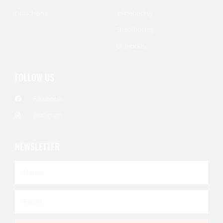
Gutscheine
Inlinehockey
Streethockey
Unihockey
FOLLOW US
Facebook
Instagram
NEWSLETTER