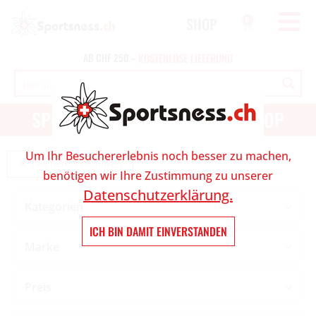
SHOP
0
AB
CHF
250.--
K
O
S
T
E
N
L
O
S
E
L
I
E
F
E
R
U
N
G
SPORT UND OUTDOOR ONLINESHOP
Um Ihr Besuchererlebnis noch besser zu machen,
Taschen ohne Rollen
benötigen wir Ihre Zustimmung zu unserer
Datenschutzerklärung.
Kategorien
ICH BIN DAMIT EINVERSTANDEN
Marke
Preis