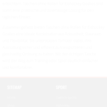
erleichtern. Taschen ohne Rollen für Eishockey Goalies sind
somit eine praktische und zuverlässige Lösung für den
täglichen Einsatz.
Zusammengefasst bieten Taschen ohne Rollen für Eishockey
Goalies eine ideale Kombination aus Robustheit, Stauraum
und Flexibilität. Sie unterstützen Torhüter dabei, ihre
Ausrüstung sicher und effizient zu transportieren und
gleichzeitig Ordnung zu halten. Mit der richtigen Tasche
wird der Weg zum Training oder Spiel deutlich einfacher
und komfortabler.
SITEMAP
SPORT
Home
Cwench Sports
Shop
Eishockey