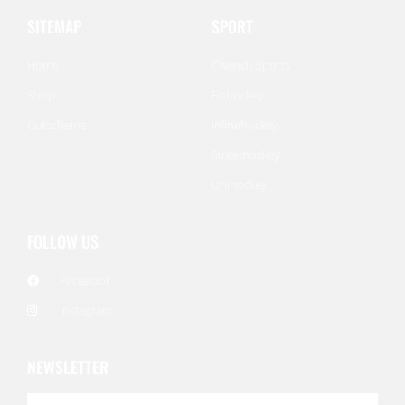
SITEMAP
SPORT
Home
Cwench Sports
Shop
Eishockey
Gutscheine
Inlinehockey
Streethockey
Unihockey
FOLLOW US
Facebook
Instagram
NEWSLETTER