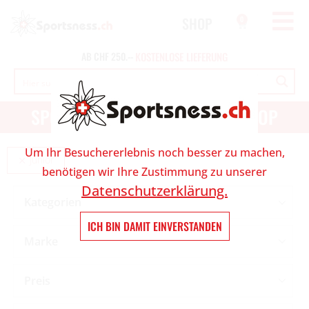
SHOP
0
AB
CHF
250.--
K
O
S
T
E
N
L
O
S
E
L
I
E
F
E
R
U
N
G
SPORT UND OUTDOOR ONLINESHOP
Um Ihr Besuchererlebnis noch besser zu machen,
Junior
benötigen wir Ihre Zustimmung zu unserer
Datenschutzerklärung.
Kategorien
ICH BIN DAMIT EINVERSTANDEN
Marke
Preis