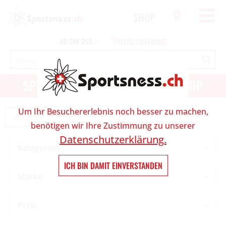
SHOP
0
E
R
U
N
G
AB
CHF
250.--
SPORT UND OUTDOOR ONLINESHOP
Um Ihr Besuchererlebnis noch besser zu machen,
Hosen
benötigen wir Ihre Zustimmung zu unserer
Datenschutzerklärung.
Kategorien
ICH BIN DAMIT EINVERSTANDEN
Marke
Preis