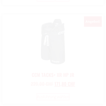
Angebot!
New!
CCM TACKS+ XR HP JR
229,00
CHF
171,80
CHF
Ausführung wählen