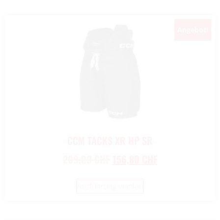
Angebot!
New!
CCM TACKS XR HP SR
209,00
CHF
156,80
CHF
Ausführung wählen