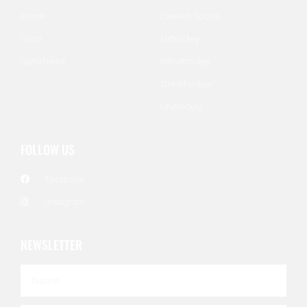
Home
Cwench Sports
Shop
Eishockey
Gutscheine
Inlinehockey
Streethockey
Unihockey
FOLLOW US
Facebook
Instagram
NEWSLETTER