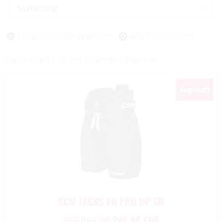
Sortierung
Zeige nur Sonderangebote
Alle Filter löschen
Ergebnisse 1 – 16 von 36 werden angezeigt
Angebot!
New!
CCM TACKS XR PRO HP SR
329,00
CHF
246,80
CHF