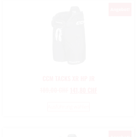
Angebot!
New!
CCM TACKS XR HP JR
189,00
CHF
141,80
CHF
Ausführung wählen