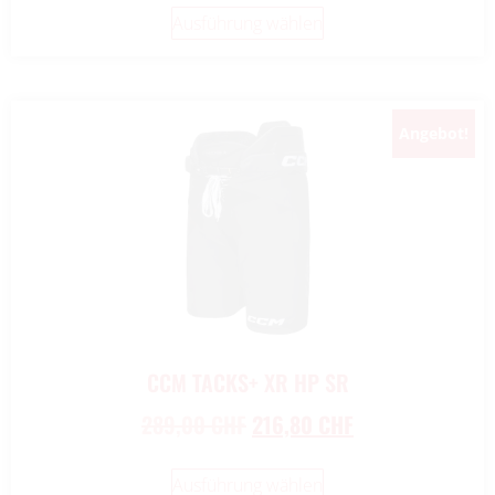
Ausführung wählen
Angebot!
New!
CCM TACKS+ XR HP SR
289,00
CHF
216,80
CHF
Ausführung wählen