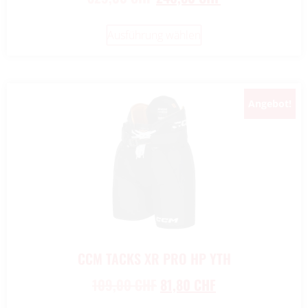
Ausführung wählen
Angebot!
New!
CCM TACKS XR PRO HP YTH
109,00
CHF
81,80
CHF