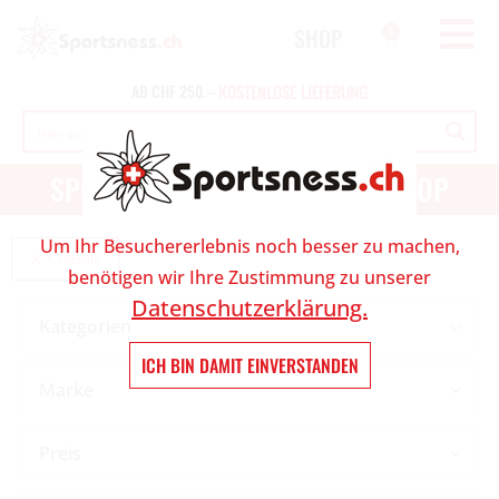
SHOP
0
AB
CHF
250.--
K
O
S
T
E
N
L
O
S
E
L
I
E
F
E
R
U
N
G
SPORT UND OUTDOOR ONLINESHOP
Um Ihr Besuchererlebnis noch besser zu machen,
Chassis
benötigen wir Ihre Zustimmung zu unserer
Datenschutzerklärung.
Kategorien
ICH BIN DAMIT EINVERSTANDEN
Marke
Preis