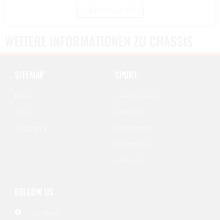
Ausführung wählen
WEITERE INFORMATIONEN ZU CHASSIS
SITEMAP
SPORT
Home
Cwench Sports
Shop
Eishockey
Gutscheine
Inlinehockey
Streethockey
Unihockey
FOLLOW US
Facebook