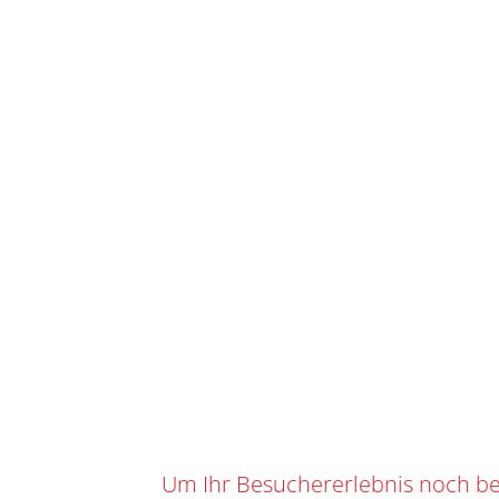
STAR
IHR WARENKORB
SKU
O-151
Kategorie
0
0,00
CHF
Suchbegrif
Marke:
BAU
TEAM CWENCH
Um Ihr Besuchererlebnis noch be