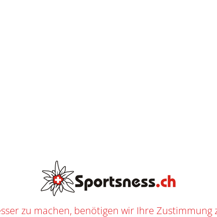
L
O
S
E
L
I
E
AB
CHF
250.--
F
E
R
U
N
G
BAUER PULSE GOALIE STICK SR
T
/
SHOP
/
EISHOCKEY
/
EISHOCKEY GOALIE
/
STÖCKE
/
SENIOR
/ BAUER PULSE GOALIE ST
0741
n
Senior
,
Eishockey
,
Eishockey Goalie
,
Stöcke
f
Bauer
ER
sser zu machen, benötigen wir Ihre Zustimmung 