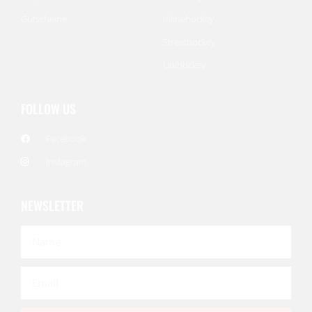
Gutscheine
Inlinehockey
Streethockey
Unihockey
FOLLOW US
Facebook
Instagram
NEWSLETTER