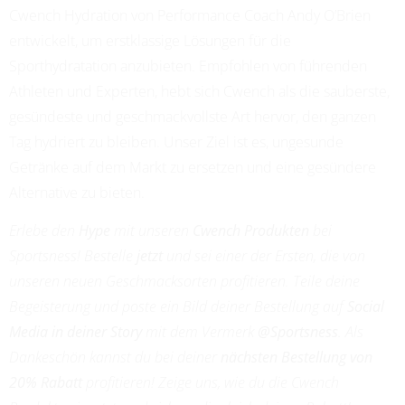
Cwench Hydration von Performance Coach Andy O’Brien
PROFESSIONAL SOCCER
entwickelt, um erstklassige Lösungen für die
Sporthydratation anzubieten. Empfohlen von führenden
Athleten und Experten, hebt sich Cwench als die sauberste,
gesündeste und geschmackvollste Art hervor, den ganzen
Tag hydriert zu bleiben. Unser Ziel ist es, ungesunde
Getränke auf dem Markt zu ersetzen und eine gesündere
Alternative zu bieten.
Erlebe den
Hype
mit unseren
Cwench Produkten
bei
Sportsness! Bestelle
jetzt
und sei einer der Ersten, die von
unseren neuen Geschmacksorten profitieren. Teile deine
Begeisterung und poste ein Bild deiner Bestellung auf
Social
Media in deiner Story
mit dem Vermerk
@Sportsness
. Als
Dankeschön kannst du bei deiner
nächsten Bestellung von
20% Rabatt
profitieren! Zeige uns, wie du die Cwench