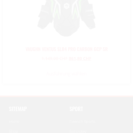
VAUGHN VENTUS SLR4 PRO CARBON GCP SR
1.149,00
CHF
861,80
CHF
Ausführung wählen
SITEMAP
SPORT
Home
Cwench Sports
Shop
Eishockey