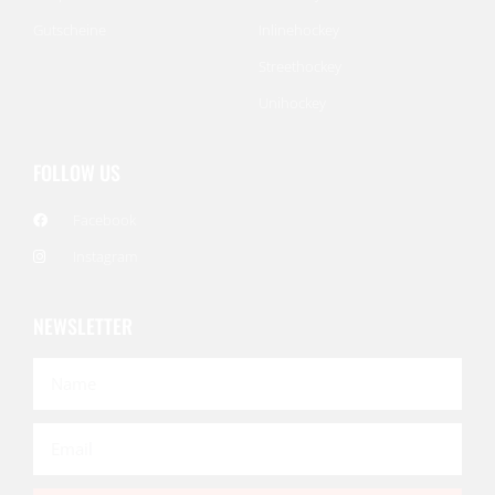
Gutscheine
Inlinehockey
Streethockey
Unihockey
FOLLOW US
Facebook
Instagram
NEWSLETTER