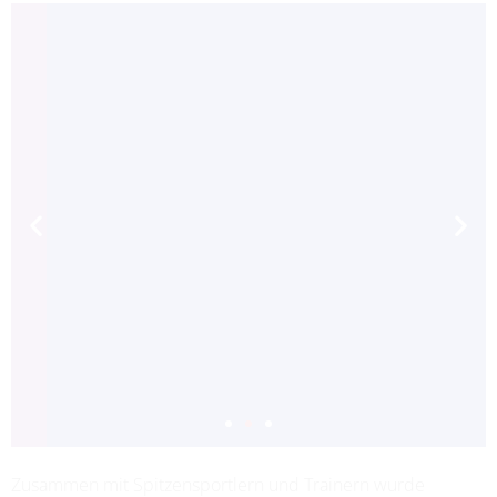
Zusammen mit Spitzensportlern und Trainern wurde
ADRIANA LEON