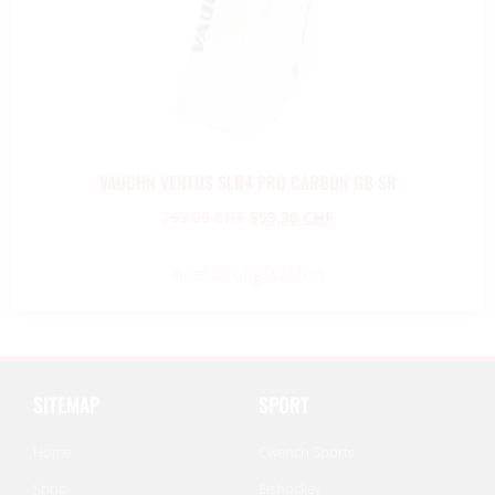
VAUGHN VENTUS SLR4 PRO CARBON GB SR
799,00
CHF
599,30
CHF
Ausführung wählen
SITEMAP
SPORT
Home
Cwench Sports
Shop
Eishockey