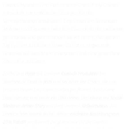
Cwench Hydration von Performance Coach Andy O’Brien
PROFESSIONAL SOCCER
entwickelt, um erstklassige Lösungen für die
Sporthydratation anzubieten. Empfohlen von führenden
Athleten und Experten, hebt sich Cwench als die sauberste,
gesündeste und geschmackvollste Art hervor, den ganzen
Tag hydriert zu bleiben. Unser Ziel ist es, ungesunde
Getränke auf dem Markt zu ersetzen und eine gesündere
Alternative zu bieten.
Erlebe den
Hype
mit unseren
Cwench Produkten
bei
Sportsness! Bestelle
jetzt
und sei einer der Ersten, die von
unseren neuen Geschmacksorten profitieren. Teile deine
Begeisterung und poste ein Bild deiner Bestellung auf
Social
Media in deiner Story
mit dem Vermerk
@Sportsness
. Als
Dankeschön kannst du bei deiner
nächsten Bestellung von
20% Rabatt
profitieren! Zeige uns, wie du die Cwench