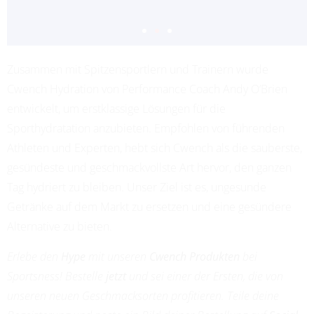
Zusammen mit Spitzensportlern und Trainern wurde
ADRIANA LEON
Cwench Hydration von Performance Coach Andy O’Brien
PROFESSIONAL SOCCER
entwickelt, um erstklassige Lösungen für die
Sporthydratation anzubieten. Empfohlen von führenden
Athleten und Experten, hebt sich Cwench als die sauberste,
gesündeste und geschmackvollste Art hervor, den ganzen
Tag hydriert zu bleiben. Unser Ziel ist es, ungesunde
Getränke auf dem Markt zu ersetzen und eine gesündere
Alternative zu bieten.
Erlebe den
Hype
mit unseren
Cwench Produkten
bei
Sportsness! Bestelle
jetzt
und sei einer der Ersten, die von
unseren neuen Geschmacksorten profitieren. Teile deine