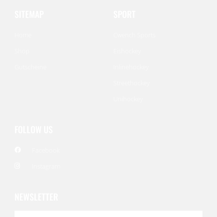
SITEMAP
SPORT
Home
Cwench Sports
Shop
Eishockey
Gutscheine
Inlinehockey
Streethockey
Unihockey
FOLLOW US
Facebook
Instagram
NEWSLETTER