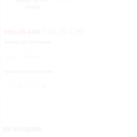
Wählen Sie Ihre
S, M, L, XL
Grösse
149,30
CHF
199,00
CHF
Wählen Sie Ihre Farbe
navy
schwarz
Wählen Sie Ihre Grösse
S
M
L
XL
IHR WARENKORB