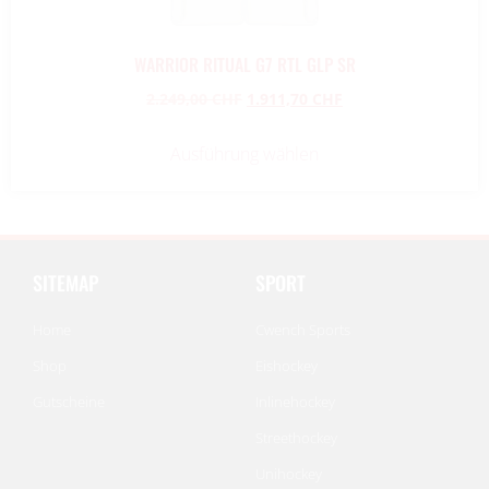
WARRIOR RITUAL G7 RTL GLP SR
2.249,00
CHF
1.911,70
CHF
Ausführung wählen
SITEMAP
SPORT
Home
Cwench Sports
Shop
Eishockey
Gutscheine
Inlinehockey
Streethockey
Unihockey