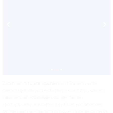
Zusammen mit Spitzensportlern und Trainern wurde
ADRIANA LEON
Cwench Hydration von Performance Coach Andy O’Brien
PROFESSIONAL SOCCER
entwickelt, um erstklassige Lösungen für die
Sporthydratation anzubieten. Empfohlen von führenden
Athleten und Experten, hebt sich Cwench als die sauberste,