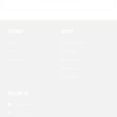
Ausführung wählen
SITEMAP
SPORT
Home
Cwench Sports
Shop
Eishockey
Gutscheine
Inlinehockey
Streethockey
Unihockey
FOLLOW US
Facebook
Instagram