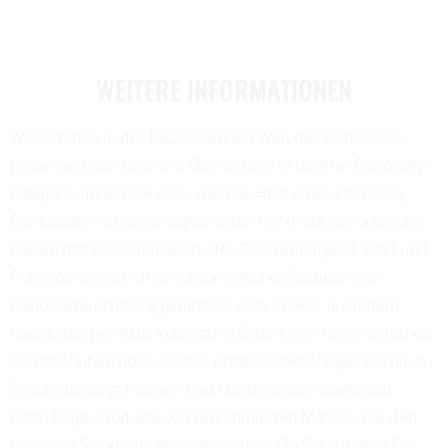
WEITERE INFORMATIONEN
Willkommen in der faszinierenden Welt des Eishockeys,
präsentiert von unserem Onlineshop! In unserer Eishockey-
Kategorie finden Sie alles, was das Herz eines Eishockey-
Enthusiasten höherschlagen lässt. Hier dreht sich alles um
diesen mitreißenden Sport, der Geschwindigkeit, Kraft und
Präzision vereint. Unser umfangreiches Sortiment an
Eishockeyausrüstung garantiert, dass Spieler auf jedem
Niveau die perfekte Ausrüstung finden. Von hochmodernen
Schlittschuhen über speziell entwickelte Schläger bis hin zu
Schutzkleidung, Helmen und Handschuhen bieten wir
erstklassige Produkte von renommierten Marken, die den
höchsten Standards gerecht werden. Ob Sie auf dem Eis