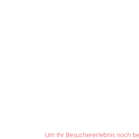
START
/
SH
IHR WARENKORB
SKU
C-20.8
Kategorie
0
0,00
CHF
Suchbegrif
Marke:
SH
TEAM CWENCH
Angebot!
Um Ihr Besuchererlebnis noch be