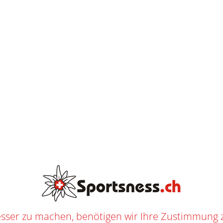
K
O
S
AB
CHF
250.--
T
E
N
L
O
S
E
L
I
E
F
E
R
U
N
G
SHERWOOD REKKER MORPH PRO STICK S
OP
/
EISHOCKEY
/
EISHOCKEY SPIELER
/
STÖCKE
/
SENIOR
/ SHERWOOD REKKER MORPH PR
2527
n
Senior
,
Eishockey
,
Eishockey Spieler
,
Stöcke
f
SHERWOOD
ERWOOD
sser zu machen, benötigen wir Ihre Zustimmung 