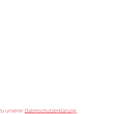
SHOP
0
R
O STICK SR
zu unserer
Datenschutzerklärung.