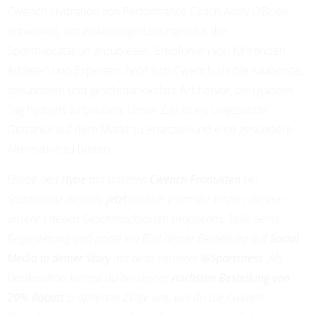
Cwench Hydration von Performance Coach Andy O’Brien
PROFESSIONAL SOCCER
entwickelt, um erstklassige Lösungen für die
Sporthydratation anzubieten. Empfohlen von führenden
Athleten und Experten, hebt sich Cwench als die sauberste,
gesündeste und geschmackvollste Art hervor, den ganzen
Tag hydriert zu bleiben. Unser Ziel ist es, ungesunde
Getränke auf dem Markt zu ersetzen und eine gesündere
Alternative zu bieten.
Erlebe den
Hype
mit unseren
Cwench Produkten
bei
Sportsness! Bestelle
jetzt
und sei einer der Ersten, die von
unseren neuen Geschmacksorten profitieren. Teile deine
Begeisterung und poste ein Bild deiner Bestellung auf
Social
Media in deiner Story
mit dem Vermerk
@Sportsness
. Als
Dankeschön kannst du bei deiner
nächsten Bestellung von
20% Rabatt
profitieren! Zeige uns, wie du die Cwench