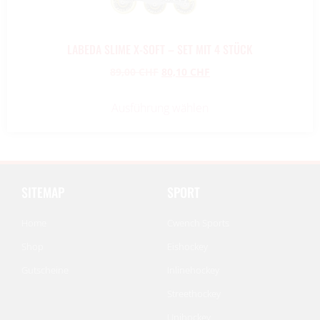
LABEDA SLIME X-SOFT – SET MIT 4 STÜCK
89,00
CHF
80,10
CHF
Ausführung wählen
SITEMAP
SPORT
Home
Cwench Sports
Shop
Eishockey
Gutscheine
Inlinehockey
Streethockey
Unihockey