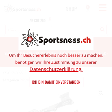
SHOP
0
T
E
K
AB
CHF
250.--
O
S
EASTON / SPACER + SCHRAUBEN CHASSIS
START
/
SHOP
/
INLINEHOCKEY
/
SKATESZUBEHÖR
/
CHASSIS
/ EASTON / SPACER +
Um Ihr Besuchererlebnis noch besser zu machen,
SCHRAUBEN CHASSIS
benötigen wir Ihre Zustimmung zu unserer
Datenschutzerklärung.
SKU
C-27.17270
Kategorien
Inlinehockey
,
Skateszubehör
,
Chassis
ICH BIN DAMIT EINVERSTANDEN