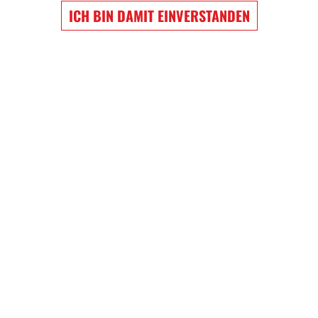
ICH BIN DAMIT EINVERSTANDEN
KEN
en Onesies. Es freut uns sehr, dass Sie sich für Produkte intere
chwertige Produkte bieten, sondern auch ein Erlebnis schaffen,