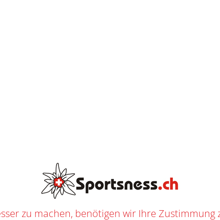
K
O
S
T
AB
CHF
250.--
E
N
L
O
S
E
L
I
E
F
E
R
U
N
G
SPORT UND OUTDOOR ONLINESHOP
Preis
Sortier
sser zu machen, benötigen wir Ihre Zustimmung 