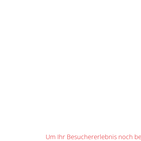
ST
IHR WARENKORB
SKU
S-122
Kategorie
0
0,00
CHF
Suchbegrif
Marke:
SPO
TEAM CWENCH
Angebot!
Um Ihr Besuchererlebnis noch be