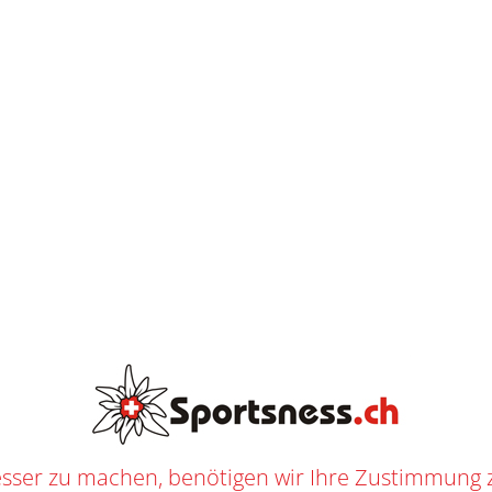
K
O
S
T
E
AB
CHF
250.--
N
L
O
S
E
L
I
E
F
E
R
U
N
G
SEATTLE KRAKEN NHL ONESIE
ART
/
SHOP
/
FANARTIKEL
/
NHL
/
ONESIES
/
SEATTLE KRAKEN
/ SEATTLE KRAKEN NHL ONE
3359
n
Fanartikel
,
NHL
,
Onesies
,
Seattle Kraken
f
Sportsness
RTSNESS
sser zu machen, benötigen wir Ihre Zustimmung 