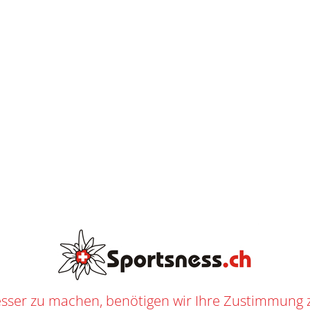
L
I
E
F
E
R
AB
CHF
250.--
U
N
G
LOS ANGELES KINGS TRUCKER CAP
T
/
SHOP
/
FANARTIKEL
/
NHL
/
CAPS
/
LOS ANGELES KINGS
/ LOS ANGELES KINGS TRUCKE
9364
n
Fanartikel
,
NHL
,
Caps
,
Los Angeles Kings
f
Sportsness
RTSNESS
sser zu machen, benötigen wir Ihre Zustimmung 