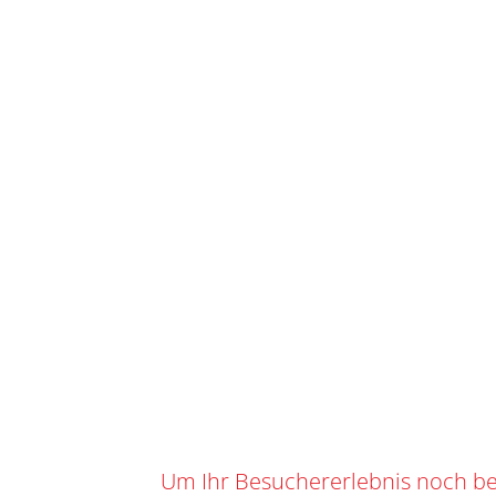
STAR
IHR WARENKORB
SKU
S-128
Kategorie
0
0,00
CHF
Suchbegrif
Marke:
SPO
TEAM CWENCH
Angebot!
Um Ihr Besuchererlebnis noch be